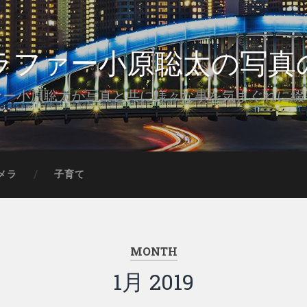
ラファー小原聡太の写真
ァー小原聡太が写真と共に様々な事を気まぐれに綴
メラ
子育て
MONTH
1月 2019