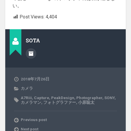
い。
Post Views:
4,404
SOTA
2018年7月26日
カメラ
A7Riii
,
Capture
,
PeakDesign
,
Photographer
,
SONY
,
カメラマン
,
フォトグラファー
,
小原聡太
Previous post
Next post