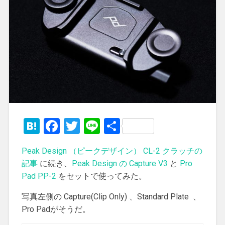
Hatena
Facebook
Twitter
Line
共
有
Peak Design （ピークデザイン） CL-2 クラッチの
記事
に続き、
Peak Design の Capture V3
と
Pro
Pad PP-2
をセットで使ってみた。
写真左側の Capture(Clip Only) 、Standard Plate 、
Pro Padがそうだ。