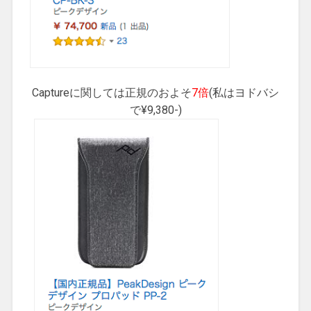
Captureに関しては正規のおよそ
7倍
(私はヨドバシ
で¥9,380-)